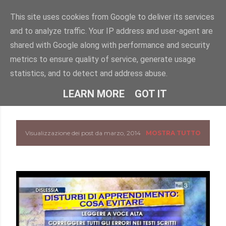
Passa ai contenuti principali
This site uses cookies from Google to deliver its services
and to analyze traffic. Your IP address and user-agent are
"DISLESSIA? IO TI CONOSCO" -
shared with Google along with performance and security
Uno spazio per conoscere la dislessia e i DSA attraverso
metrics to ensure quality of service, generate usage
informazioni, approfondimenti e storie.
statistics, and to detect and address abuse.
HOME
CHI SONO
ALTRO…
LEARN MORE
GOT IT
Visualizzazione dei post da marzo, 2014
MOSTRA TUTTO
P
o
s
t