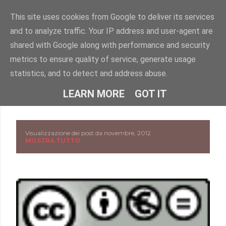
Passa ai contenuti principali
This site uses cookies from Google to deliver its services
and to analyze traffic. Your IP address and user-agent are
"DISLESSIA? IO TI CONOSCO" -
shared with Google along with performance and security
Uno spazio per conoscere la dislessia e i DSA attraverso
metrics to ensure quality of service, generate usage
informazioni, approfondimenti e storie.
statistics, and to detect and address abuse.
HOME
CHI SONO
ALTRO…
LEARN MORE
GOT IT
Visualizzazione dei post da novembre, 2012
P
MOSTRA TUTTO
o
s
t