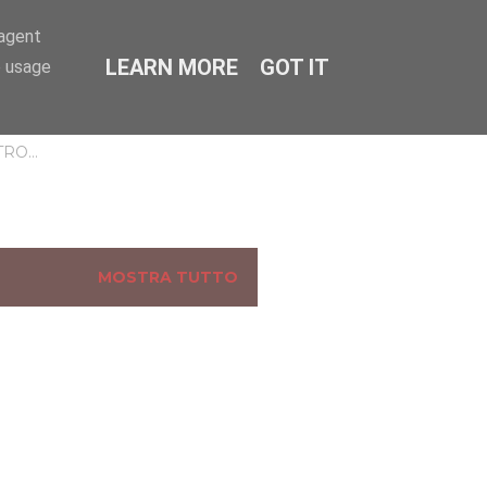
-agent
LEARN MORE
GOT IT
CERCA
e usage
TRO…
MOSTRA TUTTO