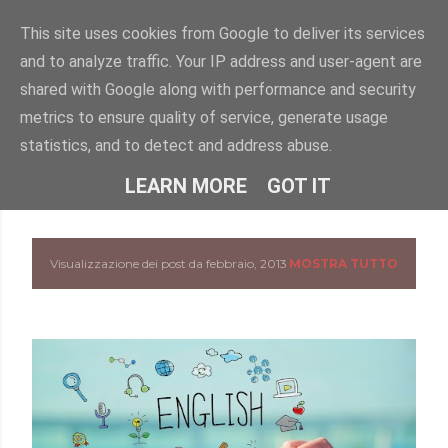
Passa ai contenuti principali
This site uses cookies from Google to deliver its services
and to analyze traffic. Your IP address and user-agent are
"DISLESSIA? IO TI CONOSCO" -
shared with Google along with performance and security
Uno spazio per conoscere la dislessia e i DSA attraverso
metrics to ensure quality of service, generate usage
informazioni, approfondimenti e storie.
statistics, and to detect and address abuse.
HOME
CHI SONO
ALTRO…
LEARN MORE
GOT IT
Visualizzazione dei post da febbraio, 2013
MOSTRA TUTTO
P
o
s
t