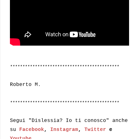
********************************************
Roberto M.
********************************************
Segui "Dislessia? Io ti conosco" anche
su
Facebook
,
Instagram
,
Twitter
e
Youtube