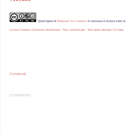
Quest'
opera
di
Dislessia? Io ti conosco
è concessa in licenza sotto la
Licenza Creative Commons Attribuzione - Non commerciale - Non opere derivate 3.0 Italia
.
Condividi
COMMENTI