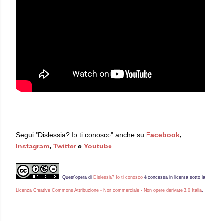
Segui "Dislessia? Io ti conosco" anche su
Facebook
,
Instagram
,
Twitter
e
Youtube
Quest'
opera
di
Dislessia? Io ti conosco
è concessa in licenza sotto la
Licenza Creative Commons Attribuzione - Non commerciale - Non opere derivate 3.0 Italia
.