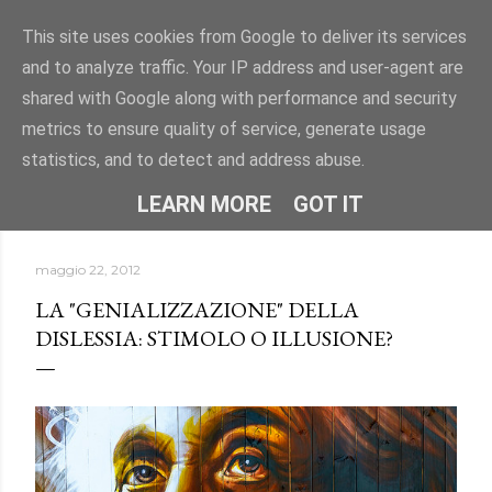
Passa ai contenuti principali
This site uses cookies from Google to deliver its services
and to analyze traffic. Your IP address and user-agent are
"DISLESSIA? IO TI CONOSCO" -
shared with Google along with performance and security
Uno spazio per conoscere la dislessia e i DSA attraverso
metrics to ensure quality of service, generate usage
informazioni, approfondimenti e storie.
statistics, and to detect and address abuse.
HOME
CHI SONO
ALTRO…
LEARN MORE
GOT IT
maggio 22, 2012
LA "GENIALIZZAZIONE" DELLA
DISLESSIA: STIMOLO O ILLUSIONE?