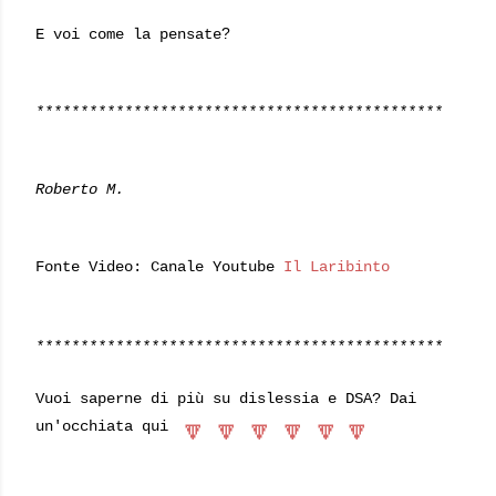
?
E voi come la pensate
**********************************************
Roberto M.
Fonte Video: Canale Youtube
Il Laribinto
**********************************************
Vuoi saperne di più su dislessia e DSA? Dai
🔽
🔽
🔽
🔽
🔽
🔽 
un'occhiata qui