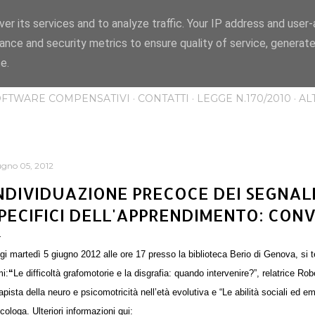
Passa ai contenuti principali
er its services and to analyze traffic. Your IP address and user
IA? IO TI CONOSCO" -
ance and security metrics to ensure quality of service, generat
e.
islessia e i DSA attraverso informazioni, approfondimenti e storie.
OFTWARE COMPENSATIVI
CONTATTI
LEGGE N.170/2010
AL
ugno 05, 2012
NDIVIDUAZIONE PRECOCE DEI SEGNALI
PECIFICI DELL'APPRENDIMENTO: CO
gi
martedì 5 giugno 2012 alle ore 17 presso la biblioteca Berio di Genova, si 
mi:
“
Le difficoltà grafomotorie e la disgrafia: quando intervenire?”, relatrice Robe
apista della neuro e psicomotricità nell’età evolutiva e “Le abilità sociali ed em
cologa. Ulteriori informazioni qui: