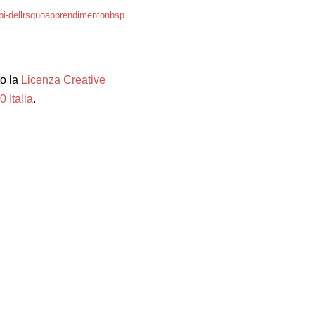
rbi-dellrsquoapprendimentonbsp
to la
Licenza Creative
 Italia
.