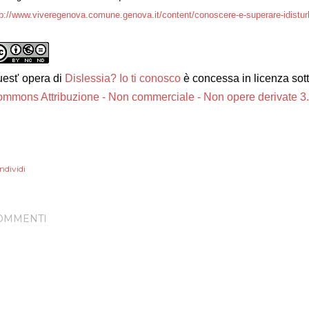
tp://www.viveregenova.comune.genova.it/content/conoscere-e-superare-idistu
est'
opera
di
Dislessia? Io ti conosco
è concessa in licenza sot
mmons Attribuzione - Non commerciale - Non opere derivate 3.0
ndividi
OMMENTI