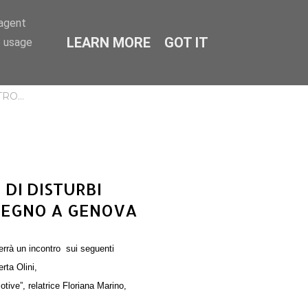
-agent
LEARN MORE
GOT IT
CERCA
e usage
TRO…
 DI DISTURBI
NVEGNO A GENOVA
terrà un incontro sui seguenti
rta Olini,
otive”, relatrice Floriana Marino,