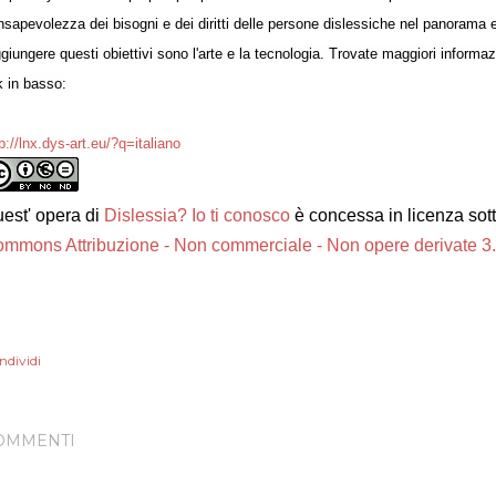
sapevolezza dei bisogni e dei diritti delle persone dislessiche nel panorama eu
giungere questi obiettivi sono l'arte e la tecnologia. Trovate maggiori informa
k in basso:
p://lnx.dys-art.eu/?q=italiano
est'
opera
di
Dislessia? Io ti conosco
è concessa in licenza sot
mmons Attribuzione - Non commerciale - Non opere derivate 3.0
ndividi
OMMENTI