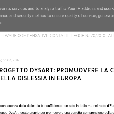
Passa ai contenuti principali
er its services and to analyze traffic. Your IP address and user
IA? IO TI CONOSCO" -
ance and security metrics to ensure quality of service, generat
e.
islessia e i DSA attraverso informazioni, approfondimenti e storie.
OFTWARE COMPENSATIVI
CONTATTI
LEGGE N.170/2010
AL
ugno 03, 2012
ROGETTO DYSART: PROMUOVERE LA 
ELLA DISLESSIA IN EUROPA
conoscenza della dislessia è insufficiente non solo in Italia ma nel resto d'Eu
ropeo DysArt ideato proprio per promuovere
una corretta comprensione della di