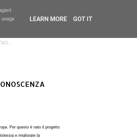
-agent
LEARN MORE
GOT IT
CERCA
e usage
TRO…
CONOSCENZA
ropa. Per questo è nato il progetto
slessia e migliorare la