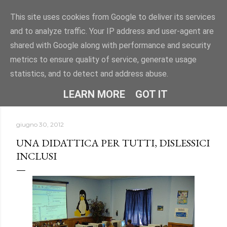
Passa ai contenuti principali
This site uses cookies from Google to deliver its services
and to analyze traffic. Your IP address and user-agent are
"DISLESSIA? IO TI CONOSCO" -
shared with Google along with performance and security
Uno spazio per conoscere la dislessia e i DSA attraverso
metrics to ensure quality of service, generate usage
informazioni, approfondimenti e storie.
statistics, and to detect and address abuse.
HOME
CHI SONO
ALTRO…
LEARN MORE
GOT IT
giugno 30, 2012
UNA DIDATTICA PER TUTTI, DISLESSICI
INCLUSI