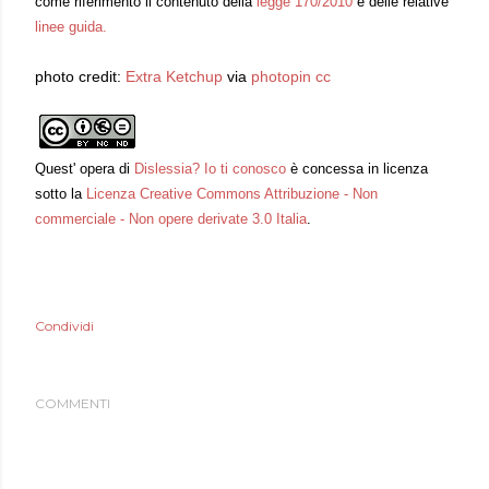
come riferimento il contenuto della
legge 170/2010
e delle relative
linee guida.
photo credit:
Extra Ketchup
via
photopin
cc
Quest'
opera
di
Dislessia? Io ti conosco
è concessa in licenza
sotto la
Licenza Creative Commons Attribuzione - Non
commerciale - Non opere derivate 3.0 Italia
.
Condividi
COMMENTI