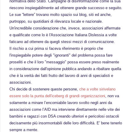
normativa dello Stato. Campagne di disinformazione come la sua
riescono
inspiegabilmente
ad ottenere grande successo e seguito.
Le sue “lettere” trovano molto spazio sui blog, siti ed anche,
purtroppo, su quotidiani di rilevanza locale e nazionale.
Un'incredibile considerazione che, invece, associazioni affermate
e qualificate come lo è l'Associazione Italiana Dislessia a volte
faticano ad ottenere da quegli stessi mezzi di comunicazione.
Il rischio a cui prima si faceva riferimento è proprio che
l'inspiegabile potere degli "ignoranti" del problema possa fare
proseliti e che il loro "messaggio" possa essere preso realmente
in considerazione dall'opinione pubblica andando a ribaltare quella
che è la verità dei fatti frutto del lavoro di anni di specialisti e
associazioni.
Chi decide di sostenere queste persone,
che a volte sirivelano
essere solo la punta dell'iceberg di grandi organizzazioni
, non va
solamente a minare l’encomiabile lavoro svolto negli anni da
associazioni come l’AID ma interviene direttamente nelle vite dei
bambini e ragazzi con DSA creando ulteriori e pericolosi ostacoli
decisamente più insormontabili delle loro difficoltà. E' bene tenerlo
sempre a mente.