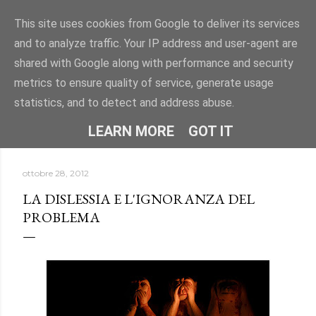
Passa ai contenuti principali
This site uses cookies from Google to deliver its services
and to analyze traffic. Your IP address and user-agent are
"DISLESSIA? IO TI CONOSCO" -
shared with Google along with performance and security
Uno spazio per conoscere la dislessia e i DSA attraverso
metrics to ensure quality of service, generate usage
informazioni, approfondimenti e storie.
statistics, and to detect and address abuse.
HOME
CHI SONO
ALTRO…
LEARN MORE
GOT IT
ottobre 28, 2012
LA DISLESSIA E L'IGNORANZA DEL
PROBLEMA