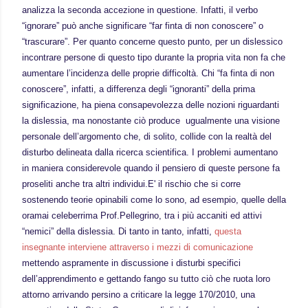
analizza la seconda accezione in questione. Infatti, il verbo
“ignorare” può anche significare “far finta di non conoscere” o
“trascurare”. Per quanto concerne questo punto, per un dislessico
incontrare persone di questo tipo durante la propria vita non fa che
aumentare l’incidenza delle proprie difficoltà. Chi “fa finta di non
conoscere”, infatti, a differenza degli “ignoranti” della prima
significazione, ha piena consapevolezza delle nozioni riguardanti
la dislessia, ma nonostante ciò produce ugualmente una visione
personale dell’argomento che, di solito, collide con la realtà del
disturbo delineata dalla ricerca scientifica. I problemi aumentano
in maniera considerevole quando il pensiero di queste persone fa
proseliti anche tra altri individui.
E' il rischio che si corre
sostenendo teorie opinabili come lo sono, ad esempio, quelle della
oramai celeberrima Prof.Pellegrino, tra i più accaniti ed attivi
“nemici” della dislessia. Di tanto in tanto, infatti,
questa
insegnante interviene attraverso i mezzi di comunicazione
mettendo aspramente in discussione i disturbi specifici
dell’apprendimento e gettando fango su tutto ciò che ruota loro
attorno arrivando persino a criticare la legge 170/2010, una