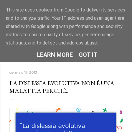
Passa ai contenuti principali
This site uses cookies from Google to deliver its services
and to analyze traffic. Your IP address and user-agent are
"DISLESSIA? IO TI CONOSCO" -
shared with Google along with performance and security
Uno spazio per conoscere la dislessia e i DSA attraverso
metrics to ensure quality of service, generate usage
informazioni, approfondimenti e storie.
statistics, and to detect and address abuse.
HOME
CHI SONO
ALTRO…
LEARN MORE
GOT IT
gennaio 19, 2013
LA DISLESSIA EVOLUTIVA NON É UNA
MALATTIA PERCHÈ...