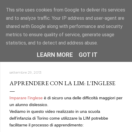
Passa ai contenuti principali
This site uses cookies from Google to deliver its services
and to analyze traffic. Your IP address and user-agent are
"DISLESSIA? IO TI CONOSCO" -
shared with Google along with performance and security
Uno spazio per conoscere la dislessia e i DSA attraverso
metrics to ensure quality of service, generate usage
informazioni, approfondimenti e storie.
statistics, and to detect and address abuse.
HOME
CHI SONO
ALTRO…
LEARN MORE
GOT IT
settembre 29, 2013
APPRENDERE CON LA LIM: L'INGLESE
Imparare l'inglese
è di sicuro una delle difficoltà maggiori per
un alunno dislessico.
Vediamo in questo video realizzato in una scuola
dell'infanzia di Torino come utilizzare la LIM potrebbe
facilitarne il processo di apprendimento: