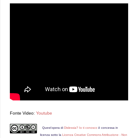
Fonte Video:
Youtube
Quest'
opera
di
Dislessia? Io ti conosco
è concessa in
licenza sotto la
Licenza Creative Commons Attribuzione - Non