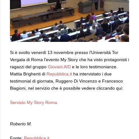
Si è svolto venerdì 13 novembre presso l'Università Tor
Vergata di Roma l'evento My Story che ha visto protagonist
i
i
ragazzi del gruppo
Giovani AID
e le loro
testimonianze
.
Mattia Brighenti di
Repubblica.it
ha intervistato i due
testimonial di giornata, Ruggero Di Vincenzo e Francesco
Biagioni, nel servizio che è possibile vedere cliccando qui
:
S
ervizio My
Story Roma
Roberto M.
F
onte:
Repubblica.it