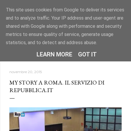
Passa ai contenuti principali
This site uses cookies from Google to deliver its services
and to analyze traffic. Your IP address and user-agent are
"DISLESSIA? IO TI CONOSCO" -
shared with Google along with performance and security
Uno spazio per conoscere la dislessia e i DSA attraverso
metrics to ensure quality of service, generate usage
informazioni, approfondimenti e storie.
statistics, and to detect and address abuse.
HOME
CHI SONO
ALTRO…
LEARN MORE
GOT IT
novembre 20, 2015
MY STORY A ROMA. IL SERVIZIO DI
REPUBBLICA.IT