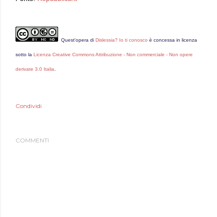
Quest'
opera
di
Dislessia? Io ti conosco
è concessa in licenza
sotto la
Licenza Creative Commons Attribuzione - Non commerciale - Non opere
derivate 3.0 Italia
.
Condividi
COMMENTI