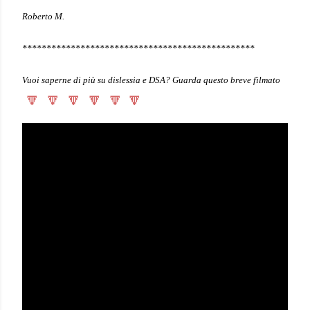
Roberto M.
************************************************
Vuoi saperne di più su dislessia e DSA? Guarda questo breve filmato
🔽
🔽
🔽
🔽
🔽
🔽  