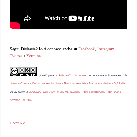
Segui Dislessia? Io ti conosco anche su
Facebook
,
Instagram
,
Twitter
e
Youtube
Quest'
opera
di
Dislessia? Io ti conosco
è concessa in licenza sotto la
Licenza Creative Commons Attribuzione - Non commerciale - Non opere derivate 3.0 Italia
.
cenza sotto la
Licenza Creative Commons Attribuzione - Non commerciale - Non opere
derivate 3.0 Italia
.
Condividi