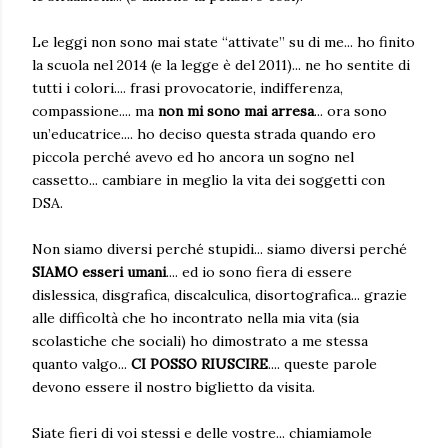
Le leggi non sono mai state “attivate” su di me... ho finito
la scuola nel 2014 (e la legge è del 2011)... ne ho sentite di
tutti i colori..
.. frasi provocatorie, indifferenza,
compassione.... ma
non mi sono mai arresa
... ora sono
un’educatrice.... ho deciso questa strada quando ero
piccola perché avevo ed ho ancora un sogno nel
cassetto... cambiare in meglio la vita dei soggetti con
DSA.
Non siamo diversi perché stupidi... siamo diversi perché
SIAMO esseri umani
.... ed io sono fiera di essere
dislessica, disgrafica, discalculica, disortografica... grazie
alle difficoltà che ho incontrato nella mia vita (sia
scolastiche che sociali) ho dimostrato a me stessa
quanto valgo...
CI POSSO RIUSCIRE
.... queste parole
devono essere il nostro biglietto da visita.
Siate fieri di voi stessi e delle vostre... chiamiamole