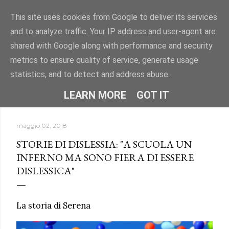
Passa ai contenuti principali
This site uses cookies from Google to deliver its services
and to analyze traffic. Your IP address and user-agent are
"DISLESSIA? IO TI CONOSCO" -
shared with Google along with performance and security
Uno spazio per conoscere la dislessia e i DSA attraverso
metrics to ensure quality of service, generate usage
informazioni, approfondimenti e storie.
statistics, and to detect and address abuse.
HOME
CHI SONO
ALTRO…
LEARN MORE
GOT IT
maggio 02, 2018
STORIE DI DISLESSIA: "A SCUOLA UN
INFERNO MA SONO FIERA DI ESSERE
DISLESSICA"
La storia di Serena