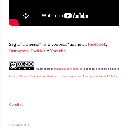
Segui "Dislessia? Io ti conosco" anche su
Facebook
,
Instagram
,
Twitter
e
Youtube
Quest'
opera
di
Dislessia? Io ti conosco
è concessa in licenza sotto la
Licenza Creative Commons Attribuzione - Non commerciale - Non opere derivate 3.0 Italia
.
Condividi
COMMENTI