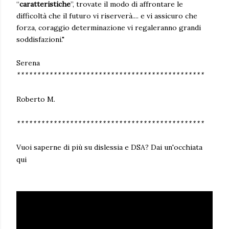
“
caratteristiche
”, trovate il modo di affrontare le
difficoltà che il futuro vi riserverà.... e vi assicuro che
forza, coraggio determinazione vi regaleranno grandi
soddisfazioni. "
Serena
**********************************************
Roberto M.
**********************************************
Vuoi saperne di più su dislessia e DSA? Dai un'occhiata
qui
🔽
🔽
🔽
🔽
🔽
🔽 