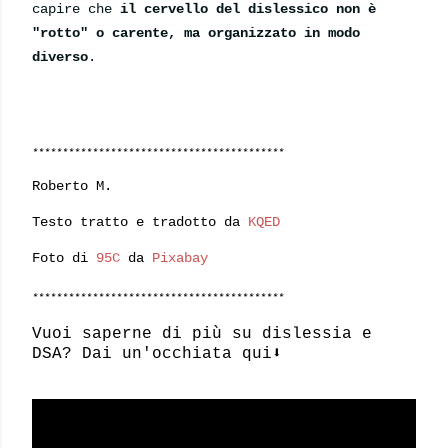
capire che
il cervello del dislessico
non è
"rotto" o carente, ma organizzato in modo
diverso
.
******************************************
Roberto M.
Testo tratto e tradotto da
KQED
Foto di
95C
da
Pixabay
******************************************
Vuoi saperne di più su dislessia e
DSA? Dai un'occhiata qui⬇