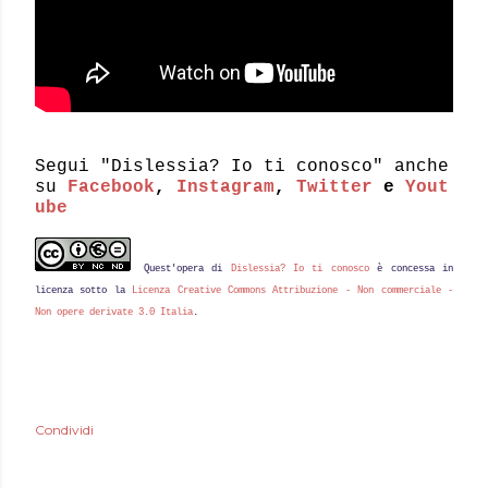
Segui "Dislessia? Io ti conosco" anche
su
Facebook
,
Instagram
,
Twitter
e
Yout
ube
Quest'
opera
di
Dislessia? Io ti conosco
è concessa in
licenza sotto la
Licenza Creative Commons Attribuzione - Non commerciale -
Non opere derivate 3.0 Italia
.
Condividi