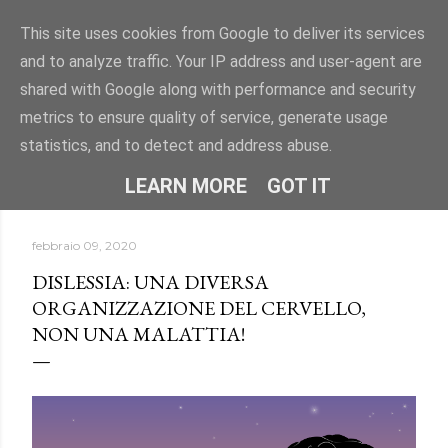
Passa ai contenuti principali
This site uses cookies from Google to deliver its services
and to analyze traffic. Your IP address and user-agent are
"DISLESSIA? IO TI CONOSCO" -
shared with Google along with performance and security
Uno spazio per conoscere la dislessia e i DSA attraverso
metrics to ensure quality of service, generate usage
informazioni, approfondimenti e storie.
statistics, and to detect and address abuse.
HOME
CHI SONO
ALTRO…
LEARN MORE
GOT IT
febbraio 09, 2020
DISLESSIA: UNA DIVERSA
ORGANIZZAZIONE DEL CERVELLO,
NON UNA MALATTIA!