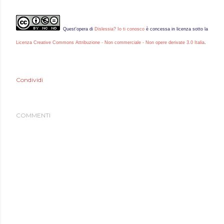
Quest'
opera
di
Dislessia? Io ti conosco
è concessa in licenza sotto la
Licenza Creative Commons Attribuzione - Non commerciale - Non opere derivate 3.0 Italia
.
Condividi
COMMENTI