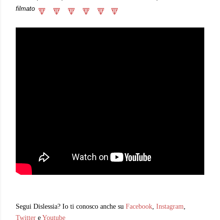
🔽
🔽
🔽
🔽
🔽
🔽  
filmato
Segui Dislessia? Io ti conosco anche su
Facebook
,
Instagram
,
Twitter
e
Youtube