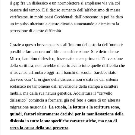
il gap fra un dislessico e un normolettore si ampliasse via via col
passare del tempo. E il deciso aumento dell’alfabetismo
di massa
verificatosi in molti paesi Occidentali dall’ottocento in poi ha dato
un impulso ulteriore a questo divario aumentando a dismisura la
percezione di queste difficoltà.
Grazie a questo breve excursus all’interno della storia dell’uomo
è
possibile fare ancora un’ultima considerazione. Si è detto che se
Mirco, bambino dislessico, fosse nato ancor prima dell’invenzione
della scrittura, non avrebbe di certo avuto tutte quelle difficoltà che
si trova ad affrontare oggi fra i banchi di scuola. Sarebbe stato
davvero così? L’origine della dislessia non è data né dal sistema
scolastico né tantomeno dall’invenzione della stampa a caratteri
mobili, ma dalla sua natura genetica. Addirittura il “cervello
dislessico” comincia a formarsi già nel feto a causa di un’alterata
migrazione neuronale.
La scuola, la lettura e la scrittura sono,
quindi, fattori sicuramente decisivi per la manifestazione della
dislessia in tutte le sue specifiche caratteristiche, ma
non di
certo la causa della sua presenza
.