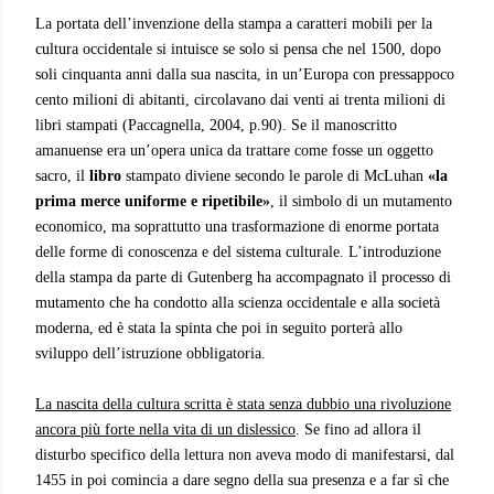
La portata dell’invenzione della stampa a caratteri mobili per la
cultura occidentale si intuisce se solo si pensa che nel 1500, dopo
soli cinquanta anni dalla sua nascita, in un’Europa con pressappoco
cento milioni di abitanti, circolavano dai venti ai trenta milioni di
libri stampati (Paccagnella, 2004, p.90). Se il manoscritto
amanuense era un’opera unica da trattare come fosse un oggetto
sacro, il
libro
stampato diviene secondo le parole di McLuhan
«la
prima merce uniforme e ripetibile»
, il simbolo di un mutamento
economico, ma soprattutto una trasformazione di enorme portata
delle forme di conoscenza e del sistema culturale. L’introduzione
della stampa da parte di Gutenberg ha accompagnato il processo di
mutamento che ha condotto alla scienza occidentale e alla società
moderna, ed è stata la spinta che poi in seguito porterà allo
sviluppo dell’istruzione obbligatoria.
La nascita della cultura scritta è stata senza dubbio una rivoluzione
ancora più forte nella vita di un dislessico
. Se fino ad allora il
disturbo specifico della lettura non aveva modo di manifestarsi, dal
1455 in poi comincia a dare segno della sua presenza e a far sì che