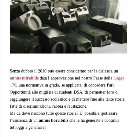
Senza dubbio il 2010 può essere considerato per la dislessia un
annus mirabilis
data l’approvazione nel nostro Paese della
L
egge
170
, una normativa in grado, se applicata, di concedere P
ari
Opp
ortunità
alle migliaia di studenti DSA, di permetter
loro di
raggiungere il s
u
c
cesso
scolastico
e di mettere fine alle tante storie
fatte di discriminazioni, rabbia e
frustazione
.
Ma
da dove
nascono tutte queste storie
? E' possibile
ipotizzare
l’esistenza di un
annus horribilis
che le ha generate e continua
tutt'oggi a generarle
?