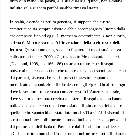
libro o in mano una penna, e la sua dislessia, quindi, non avrebbe
influito sulla sua vita perché sarebbe rimasta latente.
In realtà, essendo di natura genetica, si suppone che questa
caratteristica sia sempre esistita e abbia accompagnato l’uomo dalla
sua comparsa fino ad oggi. Il momento determinante, e non a torto,
a detta di Mirco è stato però l’
invenzione della scrittura e della
lettura
. Questo momento, secondo il parere di molti studiosi, va
collocato prima del 3000 a.C., quando in Mesopotamia i sumeri
(Diamond, 1998, pp. 166-186) crearono un insieme di segni
universalmente riconosciuti che rappresentavano i suoni pronunciati
dai parlanti, sistema che poi fu preso in prestito, copiato e
modificato da popolazioni limitrofe come gli Egizi. Un altro luogo
dove la scrittura fu inventata con certezza fu l’America centrale,
dove videro la luce una dozzina di sistemi di segni che non hanno
nulla a che vedere con quelli euroasiatici, il più antico dei quali è
quello dello Zapotechi attestato intorno al 600 a.C. Altri sistemi di
scrittura nati presumibilmente in modo indipendente sono pervenuti
dai polinesiani dell’Isola di Pasqua, e dai cinesi intorno al 1330
a.C. La scrittura non si diffuse in modo uniforme su tutto il pianeta