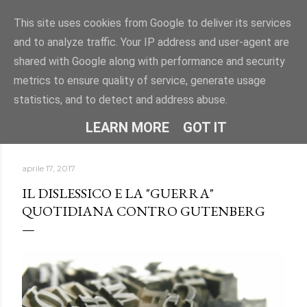
Passa ai contenuti principali
This site uses cookies from Google to deliver its services
and to analyze traffic. Your IP address and user-agent are
"DISLESSIA? IO TI CONOSCO" -
shared with Google along with performance and security
Uno spazio per conoscere la dislessia e i DSA attraverso
metrics to ensure quality of service, generate usage
informazioni, approfondimenti e storie.
statistics, and to detect and address abuse.
HOME
CHI SONO
ALTRO…
LEARN MORE
GOT IT
aprile 17, 2017
IL DISLESSICO E LA "GUERRA"
QUOTIDIANA CONTRO GUTENBERG