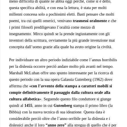
meno difficoltà di quante ne abbia oggi perché, come si è detto,
questa specifica abilità, e con essa la lettura, è stata per molti
millenni concessa solo a pochissimi eletti. Basti pensare che molti
poemi, tra cui quelli omerici, venivano
trasmessi oralmente
e che
i primi filosofi prediligevano l’oralità come mezzo di
insegnamento. Mirco quindi se la prende ingiustamente con gli
inventori della scrittura, ovviamente la più grande invenzione mai
concepita dall’uomo grazie alla quale ha avuto origine la civiltà.
Per individuare un altro periodo indiziabile come l’annus horribilis
per la dislessia occorre perciò andare molto più avanti nel tempo.
Marshall McLuhan offre uno spunto interessante per la ricerca di
questo periodo con la sua opera Galassia Gutenberg (1962) dove
afferma che
«con l’avvento della stampa a caratteri mobili si
compie definitivamente il passaggio dalla cultura orale alla
cultura alfabetica
». Seguendo questo filo conduttore si giunge
quindi al
1455
, anno in cui
Gutenberg
stampa il primo libro (la
Bibbia) con la nuova tecnica di sua ideazione. Questa data è
considerabile perciò oltre che l’anno orribile per la dislessia e i
dislessici anche il loro
“anno zero”
alla stregua di quello che è per