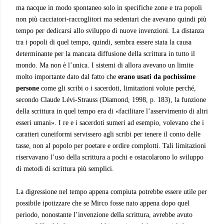
ma nacque in modo spontaneo solo in specifiche zone e tra popoli
non più cacciatori-raccoglitori ma sedentari che avevano quindi più
tempo per dedicarsi allo sviluppo di nuove invenzioni. La distanza
tra i popoli di quel tempo, quindi, sembra essere stata la causa
determinante per la mancata diffusione della scrittura in tutto il
mondo. Ma non è l’unica. I sistemi di allora avevano un limite
molto importante dato dal fatto che
erano usati da
pochissime
persone
come gli scribi o i sacerdoti, limitazioni volute perché,
secondo Claude Lévi-Strauss (Diamond, 1998, p. 183), la funzione
della scrittura in quel tempo era di «facilitare l’asservimento di altri
esseri umani». I re e i sacerdoti sumeri ad esempio, volevano che i
caratteri cuneiformi servissero agli scribi per tenere il conto delle
tasse, non al popolo per poetare e ordire complotti. Tali limitazioni
riservavano l’uso della scrittura a pochi e ostacolarono lo sviluppo
di metodi di scrittura più semplici.
La digressione nel tempo appena compiuta potrebbe essere utile per
possibile ipotizzare che se Mirco fosse nato appena dopo quel
periodo, nonostante l’invenzione della scrittura, avrebbe avuto